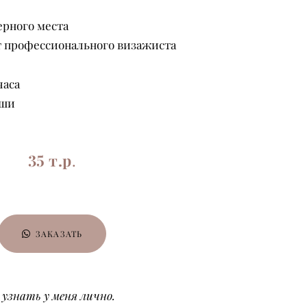
ерного места
т профессионального визажиста
часа
уши
35 т.р
.
ЗАКАЗАТЬ
 узнать у меня лично.